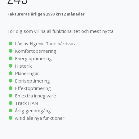
Lån av Ngenic Tune hårdvara
Komfortoptimering
Faktureras årligen 2990 kr/12 månader
Energioptimering
Historik
För dig som vill ha all funktionalitet och mest nytta
Planeringar
Elprisoptimering
Lån av Ngenic Tune hårdvara
Effektoptimering
Komfortoptimering
En extra innegivare
Energioptimering
Track HAN
Historik
Årlig genomgång
Planeringar
Alltid alla nya funktioner
Elprisoptimering
Effektoptimering
En extra innegivare
Track HAN
Årlig genomgång
KOM IGÅNG
Alltid alla nya funktioner