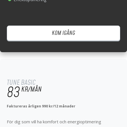
KOM IGÅNG
KOM IGÅNG
TUNE BASIC
99
KR/MÅN
TUNE BASIC
83
KR/MÅN
För dig som vill ha komfort och energioptimering
Faktureras årligen 990 kr/12 månader
Lån av Ngenic Tune hårdvara
Komfortoptimering
För dig som vill ha komfort och energioptimering
Energioptimering