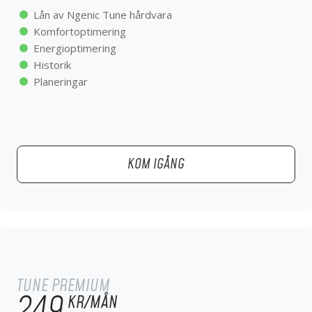
Historik
Lån av Ngenic Tune hårdvara
Planeringar
Komfortoptimering
Energioptimering
Historik
Planeringar
KOM IGÅNG
KOM IGÅNG
TUNE PREMIUM
299
KR/MÅN
TUNE PREMIUM
För dig som vill ha all funktionalitet och mest nytta
249
KR/MÅN