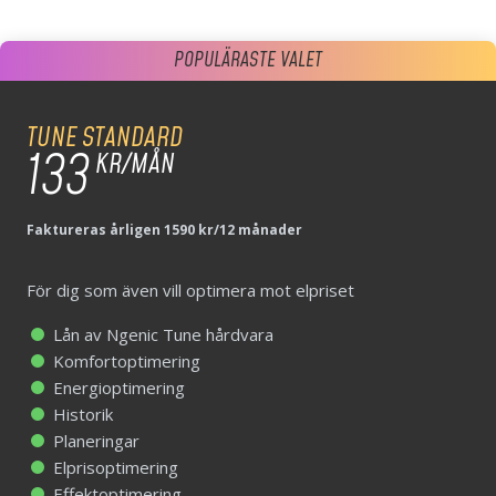
POPULÄRASTE VALET
POPULÄRASTE VALET
TUNE STANDARD
133
TUNE STANDARD
KR/MÅN
159
KR/MÅN
Faktureras årligen 1590 kr/12 månader
För dig som även vill optimera mot elpriset
För dig som även vill optimera mot elpriset
Lån av Ngenic Tune hårdvara
Komfortoptimering
Lån av Ngenic Tune hårdvara
Energioptimering
Komfortoptimering
Historik
Energioptimering
Planeringar
Historik
Elprisoptimering
Planeringar
Effektoptimering
Elprisoptimering
Effektoptimering