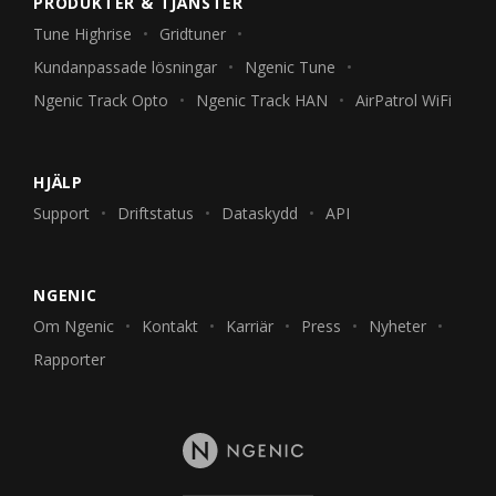
PRODUKTER & TJÄNSTER
Tune Highrise
Gridtuner
Kundanpassade lösningar
Ngenic Tune
Ngenic Track Opto
Ngenic Track HAN
AirPatrol WiFi
HJÄLP
Support
Driftstatus
Dataskydd
API
NGENIC
Om Ngenic
Kontakt
Karriär
Press
Nyheter
Rapporter