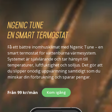
Ngenic Tune
En smart termostat
Få ett bättre inomhusklimat med Ngenic Tune – en
smart termostat för vattenburna värmesystem.
Systemet är självlärande och tar hänsyn till
temperaturer, luftfuktighet och solljus. Det gör att
du slipper onödig uppvärmning samtidigt som du
minskar din förbrukning och sparar pengar.
Från 99 kr/mån
Kom igång