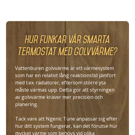
Hur funkar vår smarta
termostat med golvvärme?
Vattenburen golvvärme är ett värmesystem
som har en relativt lång reaktionstid jämfört
med t.ex. radiatorer, eftersom större yta
måste värmas upp. Detta gör att styrningen
av golvvärme kräver mer precision och
planering.
Tack vare att Ngenic Tune anpassar sig efter
hur ditt system fungerar, kan det förutse hur
mycket värme som behövs vid olika