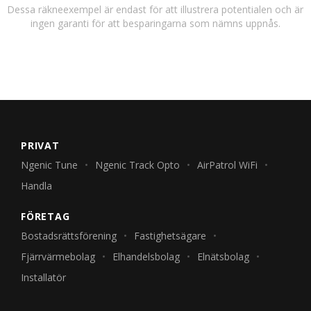
Dessa räkneexempel är endast för att illustrera potentialen och är
ingen garanti för att besparingarna som nämns uppnås.
PRIVAT
Ngenic Tune
Ngenic Track Opto
AirPatrol WiFi
Handla
FÖRETAG
Bostadsrättsförening
Fastighetsägare
Fjärrvärmebolag
Elhandelsbolag
Elnätsbolag
Installatör