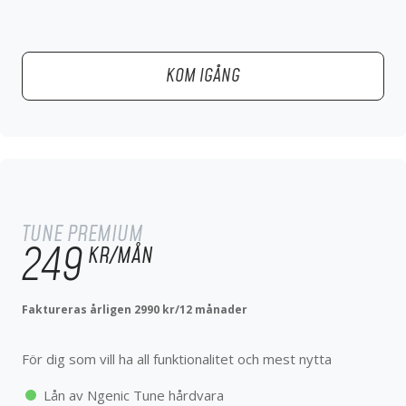
KOM IGÅNG
KOM IGÅNG
TUNE PREMIUM
299
KR/MÅN
TUNE PREMIUM
För dig som vill ha all funktionalitet och mest nytta
249
KR/MÅN
Lån av Ngenic Tune hårdvara
Komfortoptimering
Faktureras årligen 2990 kr/12 månader
Energioptimering
Historik
För dig som vill ha all funktionalitet och mest nytta
Planeringar
Elprisoptimering
Lån av Ngenic Tune hårdvara