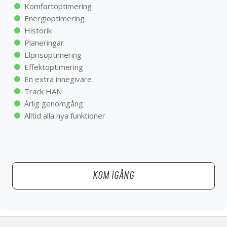
Effektoptimering
Komfortoptimering
En extra innegivare
Energioptimering
Track HAN
Historik
Årlig genomgång
Planeringar
Alltid alla nya funktioner
Elprisoptimering
Effektoptimering
En extra innegivare
Track HAN
Årlig genomgång
KOM IGÅNG
Alltid alla nya funktioner
KOM IGÅNG