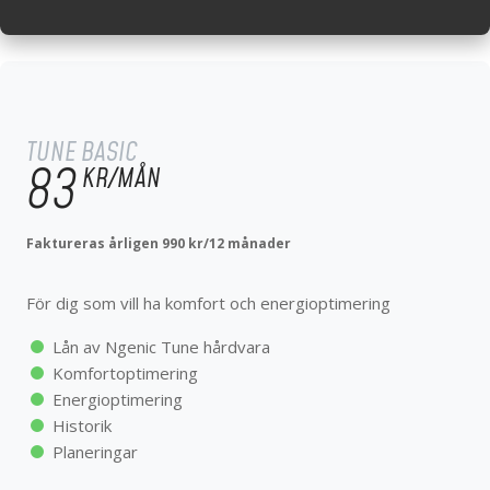
TUNE BASIC
99
KR/MÅN
TUNE BASIC
83
KR/MÅN
För dig som vill ha komfort och energioptimering
Faktureras årligen 990 kr/12 månader
Lån av Ngenic Tune hårdvara
Komfortoptimering
För dig som vill ha komfort och energioptimering
Energioptimering
Historik
Lån av Ngenic Tune hårdvara
Planeringar
Komfortoptimering
Energioptimering
Historik
Planeringar