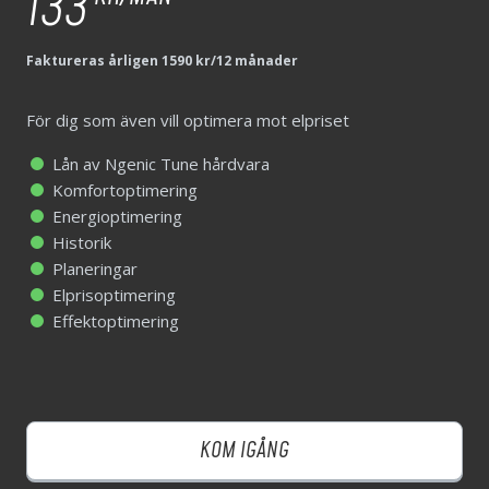
133
159
KR/MÅN
Faktureras årligen 1590 kr/12 månader
För dig som även vill optimera mot elpriset
För dig som även vill optimera mot elpriset
Lån av Ngenic Tune hårdvara
Komfortoptimering
Lån av Ngenic Tune hårdvara
Energioptimering
Komfortoptimering
Historik
Energioptimering
Planeringar
Historik
Elprisoptimering
Planeringar
Effektoptimering
Elprisoptimering
Effektoptimering
KOM IGÅNG
KOM IGÅNG