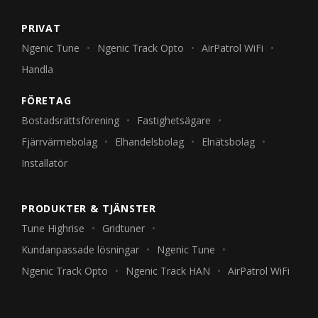
PRIVAT
Ngenic Tune
Ngenic Track Opto
AirPatrol WiFi
Handla
FÖRETAG
Bostadsrättsförening
Fastighetsägare
Fjärrvärmebolag
Elhandelsbolag
Elnätsbolag
Installatör
PRODUKTER & TJÄNSTER
Tune Highrise
Gridtuner
Kundanpassade lösningar
Ngenic Tune
Ngenic Track Opto
Ngenic Track HAN
AirPatrol WiFi