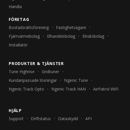
Handla
FÖRETAG
Bostadsrättsförening
Fastighetsägare
Fjärrvärmebolag
Elhandelsbolag
Elnätsbolag
Installatör
PRODUKTER & TJÄNSTER
Tune Highrise
Gridtuner
Kundanpassade lösningar
Ngenic Tune
Ngenic Track Opto
Ngenic Track HAN
AirPatrol WiFi
HJÄLP
Support
Driftstatus
Dataskydd
API