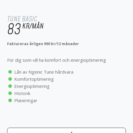
TUNE BASIC
99
KR/MÅN
TUNE BASIC
83
KR/MÅN
För dig som vill ha komfort och energioptimering
Faktureras årligen 990 kr/12 månader
Lån av Ngenic Tune hårdvara
Komfortoptimering
För dig som vill ha komfort och energioptimering
Energioptimering
Historik
Lån av Ngenic Tune hårdvara
Planeringar
Komfortoptimering
Energioptimering
Historik
Planeringar
KOM IGÅNG