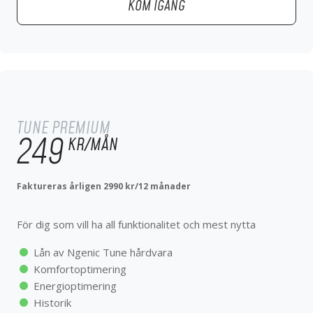
KOM IGÅNG
TUNE PREMIUM
299
KR/MÅN
TUNE PREMIUM
För dig som vill ha all funktionalitet och mest nytta
249
KR/MÅN
Lån av Ngenic Tune hårdvara
Komfortoptimering
Faktureras årligen 2990 kr/12 månader
Energioptimering
Historik
För dig som vill ha all funktionalitet och mest nytta
Planeringar
Elprisoptimering
Lån av Ngenic Tune hårdvara
Effektoptimering
Komfortoptimering
En extra innegivare
Energioptimering
Track HAN
Historik
Årlig genomgång