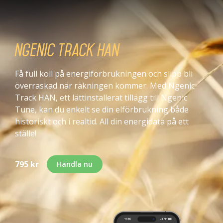
Ngenic Track HAN
Få full koll på energiförbrukningen och slipp bli
överraskad när räkningen kommer. Med Ngenic
Track HAN, ett lättinstallerat tillägg till Ngenic
Tune, kan du enkelt se din elförbrukning både
historiskt och i realtid. All din energidata på ett
ställe!
795 kr
Handla nu