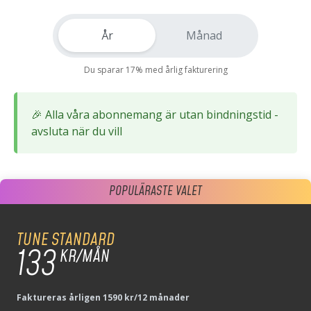
År
Månad
Du sparar 17% med årlig fakturering
🎉 Alla våra abonnemang är utan bindningstid -
avsluta när du vill
POPULÄRASTE VALET
POPULÄRASTE VALET
TUNE STANDARD
133
TUNE STANDARD
KR/MÅN
159
KR/MÅN
Faktureras årligen 1590 kr/12 månader