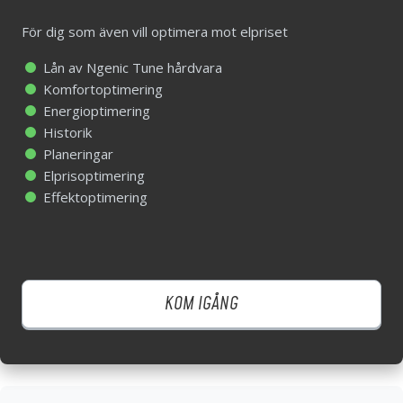
För dig som även vill optimera mot elpriset
För dig som även vill optimera mot elpriset
Lån av Ngenic Tune hårdvara
Komfortoptimering
Lån av Ngenic Tune hårdvara
Energioptimering
Komfortoptimering
Historik
Energioptimering
Planeringar
Historik
Elprisoptimering
Planeringar
Effektoptimering
Elprisoptimering
Effektoptimering
KOM IGÅNG
KOM IGÅNG