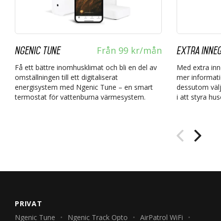
Från 99 kr/mån
Ngenic Tune
Extra inneg
Få ett bättre inomhusklimat och bli en del av
Med extra inn
omställningen till ett digitaliserat
mer informati
energisystem med Ngenic Tune – en smart
dessutom välj
termostat för vattenburna värmesystem.
i att styra hu
PRIVAT
Ngenic Tune
Ngenic Track Opto
AirPatrol WiFi