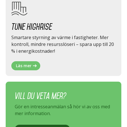
Tune Highrise
Smartare styrning av värme i fastigheter. Mer
kontroll, mindre resursslöseri – spara upp till 20
% i energikostnader!
Läs mer
Vill du veta mer?
Gör en intresseanmälan så hör vi av oss med
mer information.