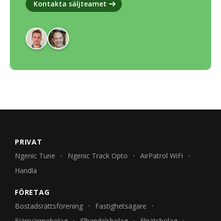
Kontakta säljteamet
PRIVAT
Ngenic Tune
Ngenic Track Opto
AirPatrol WiFi
Handla
FÖRETAG
Bostadsrättsförening
Fastighetsägare
Fjärrvärmebolag
Elhandelsbolag
Elnätsbolag