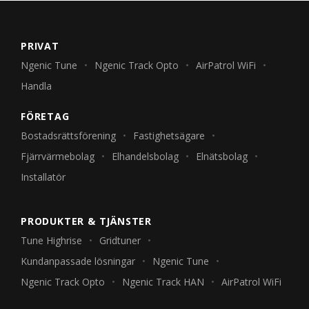
PRIVAT
Ngenic Tune
Ngenic Track Opto
AirPatrol WiFi
Handla
FÖRETAG
Bostadsrättsförening
Fastighetsägare
Fjärrvärmebolag
Elhandelsbolag
Elnätsbolag
Installatör
PRODUKTER & TJÄNSTER
Tune Highrise
Gridtuner
Kundanpassade lösningar
Ngenic Tune
Ngenic Track Opto
Ngenic Track HAN
AirPatrol WiFi