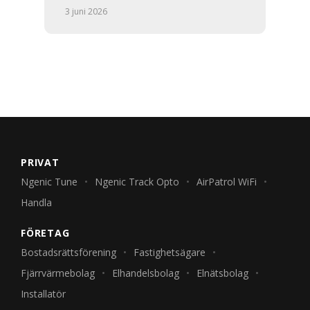
3 juni 2026
PRIVAT
Ngenic Tune
Ngenic Track Opto
AirPatrol WiFi
Handla
FÖRETAG
Bostadsrättsförening
Fastighetsägare
Fjärrvärmebolag
Elhandelsbolag
Elnätsbolag
Installatör