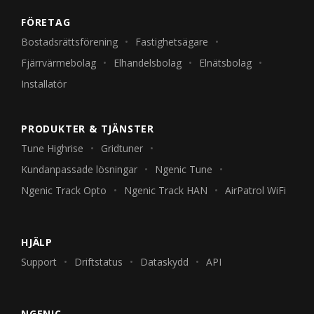
FÖRETAG
Bostadsrättsförening
Fastighetsägare
Fjärrvärmebolag
Elhandelsbolag
Elnätsbolag
Installatör
PRODUKTER & TJÄNSTER
Tune Highrise
Gridtuner
Kundanpassade lösningar
Ngenic Tune
Ngenic Track Opto
Ngenic Track HAN
AirPatrol WiFi
HJÄLP
Support
Driftstatus
Dataskydd
API
NGENIC