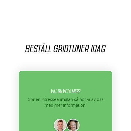
Beställ Gridtuner idag
Vill du veta mer?
Gör en intresseanmälan så hör vi av oss
med mer information.